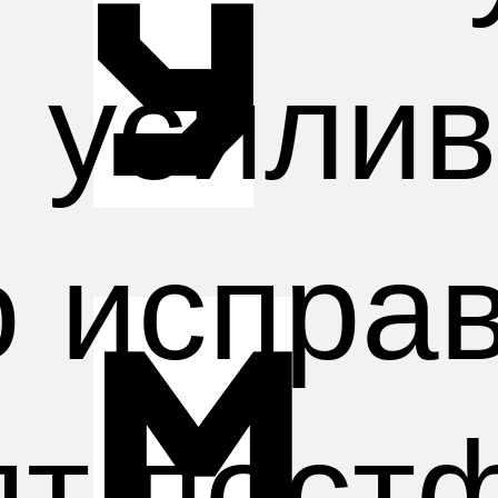
у
 усилив
о испра
м
ят пост