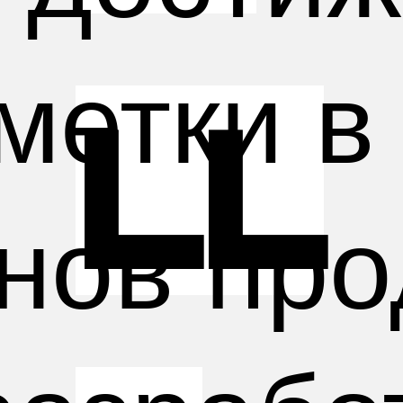
метки в
ll
нов пр