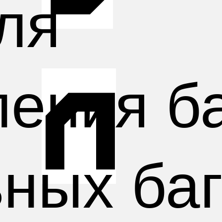
ля
л
ления б
ных баг