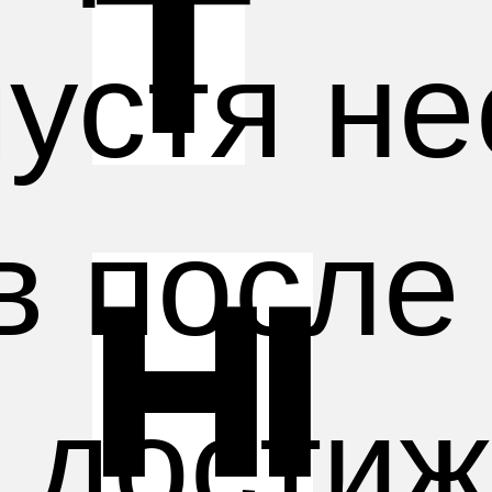
t
устя не
в после
Hi
е дости