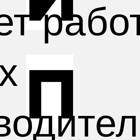
т работ
х
п
водител