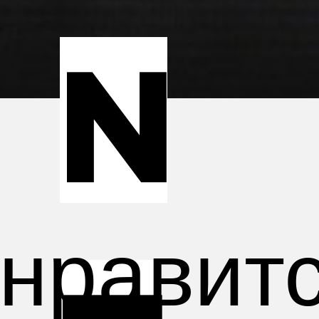
n
нравитс