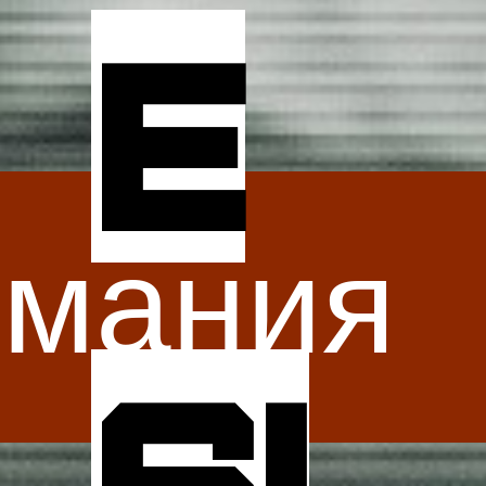
е
омания
Si