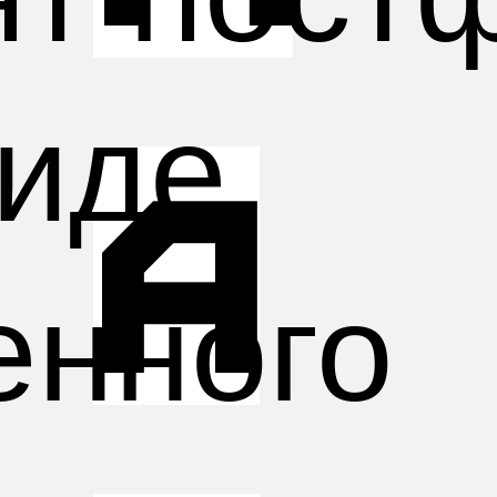
виде
а
енного