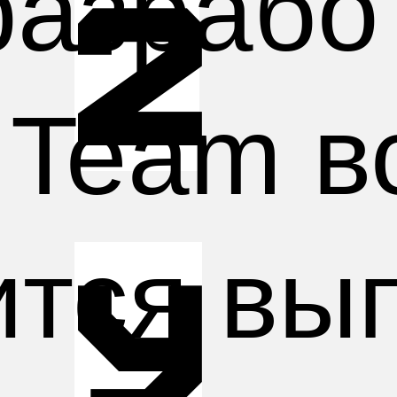
разрабо
2
 Team в
ится вы
у