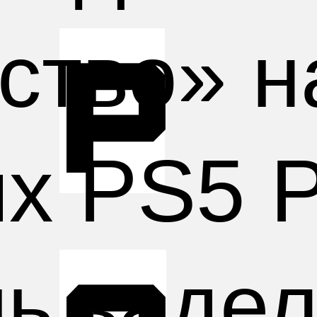
ство» н
р
х PS5 P
шь заде