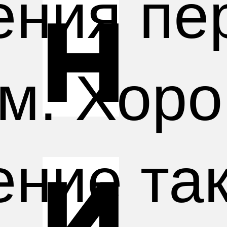
ения пе
н
м. Хоро
ение та
и