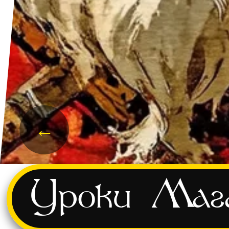
←
и
Уроки
Маг