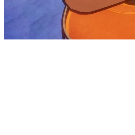
Разработчик игры Paddle Pa
обратился к Steam, чтобы и
Кооперативное приключение
отзывов в Steam. Простую и
хвалят за разнообразие и у