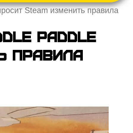
просит Steam изменить правила
dle Paddle
ь правила