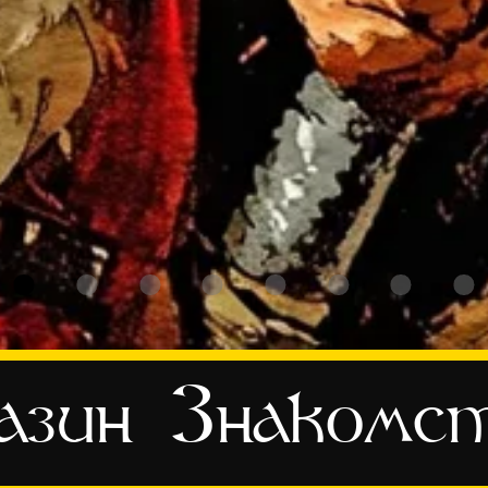
азин
Знакомс