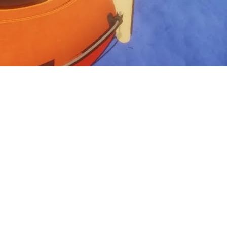
ddle Paddle получил больше 
зменить правила.
 вышло в конце июня и пол
гру, где вам с друзьями нужн
влекательный геймплей. Но е