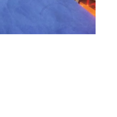
55 тысяч возвратов и
учило 88% положительных
о сплавляться по рекам,
сть нюанс — она очень