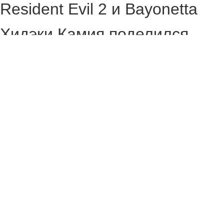
Resident Evil 2 и Bayonetta
Хидэки Камия поделился
мнением о том, что помогает
Capcom оставаться
успешной долгие годы.
Камия заявил, что в
компании работает
множество талантливых
людей, но не только их