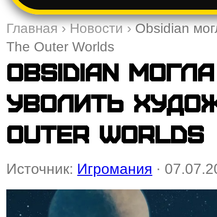
Главная
›
Новости
›
Obsidian мо
The Outer Worlds
Obsidian могл
уволить худо
Outer Worlds
Источник:
Игромания
· 07.07.2