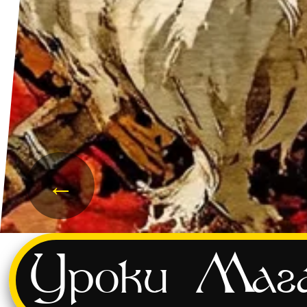
←
и
Уроки
Мага