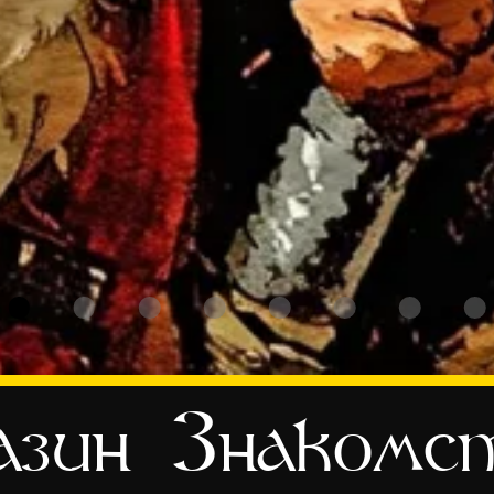
зин
Знакомс