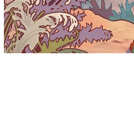
Масштабные сокращения Xbox
Entertainment. Студия-созда
теряет около 60-70 сотрудн
Среди пострадавших: продю