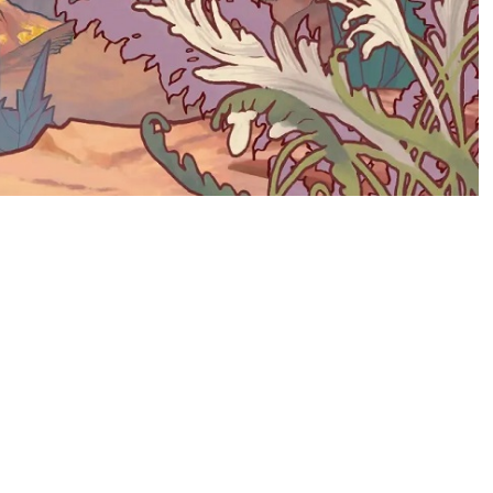
или и по Obsidian
ed и The Outer Worlds
, программисты,