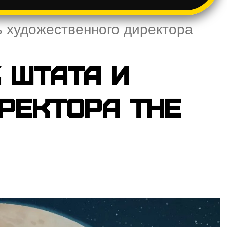
ь художественного директора
% штата и
ректора The