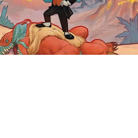
, как сообщает Kotaku, удар
тель Fallout: New Vegas, Avow
иков или около 25% штата.
серы, художники, дизайнеры