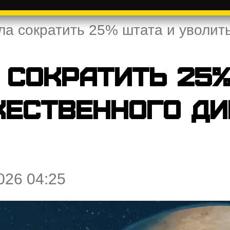
гла сократить 25% штата и уволит
а сократить 25
жественного ди
026 04:25