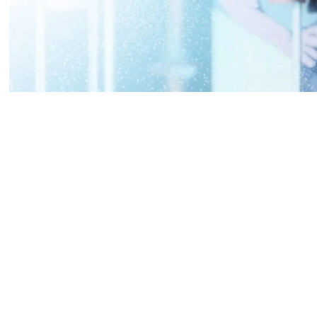
На выставке Anime Expo 202
Edgerunners, и зрители уже
Журналисты Kotaku сравнил
более приземлённый взгляд 
авторы заметили множество 