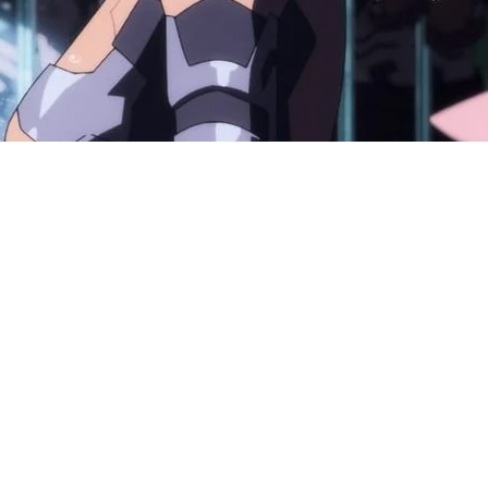
6 показали первый эпизод вт
 поделились своими впечатле
и его с работами Мартина Ск
на Найт-Сити и его обитател
отсылок к кино и попытку со