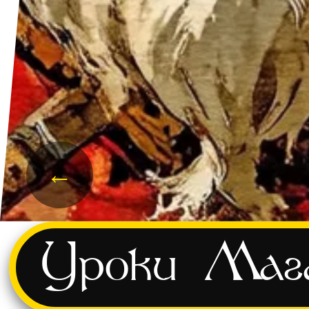
←
и
Уроки
Маг