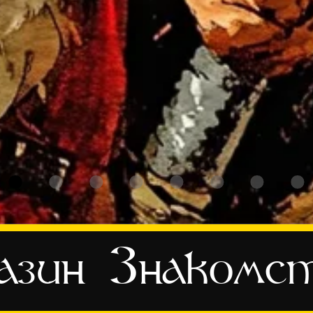
азин
Знакомс