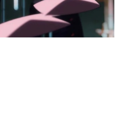
орого сезона Cyberpunk:
ниями.
орзесе, а также выделили
ей. Уже в первой серии
здателей аниме передать