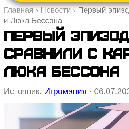
Главная
›
Новости
›
Первый эпизо
и Люка Бессона
Первый эпизод
сравнили с ка
Люка Бессона
Источник:
Игромания
· 06.07.20