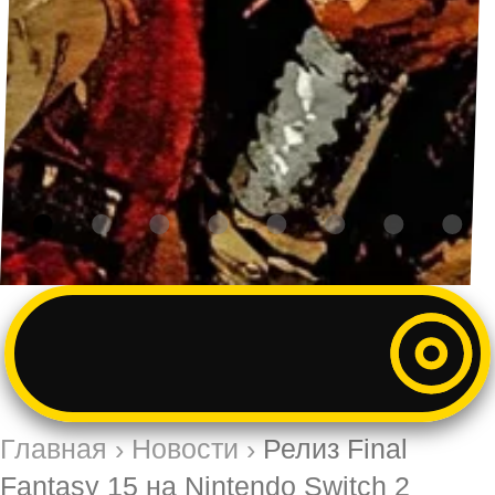
Главная
›
Новости
›
Релиз Final
Fantasy 15 на Nintendo Switch 2