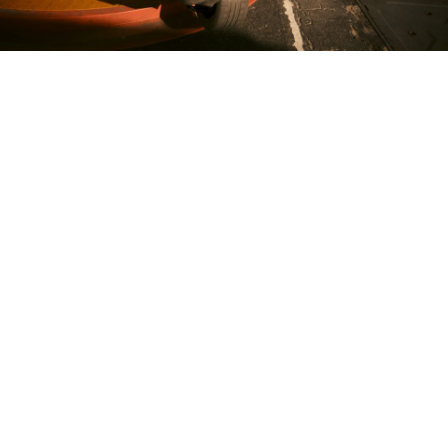
Ролевой экшен Cyberpunk
2077 с мая привлекает всё
больше игроков, и накануне
её пиковый онлайн в Steam
перевалил за 100 тысяч
впервые с 2023 года.
В прошлый раз заметный
прирост аудитории