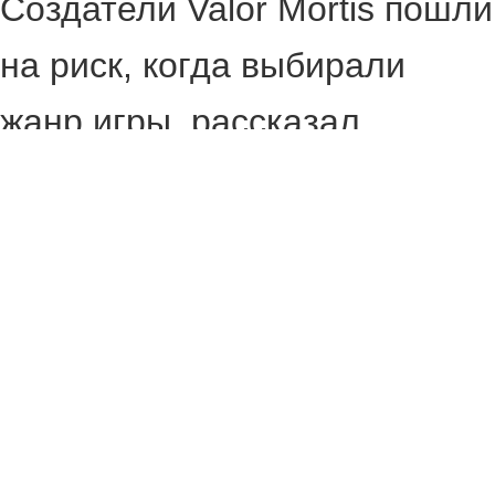
Создатели Valor Mortis пошли
на риск, когда выбирали
жанр игры, рассказал
гендиректор One More
LevelШимон Брыла.
По его словам, на ранних
этапах разработки, когда
идея только
сформировалась, все