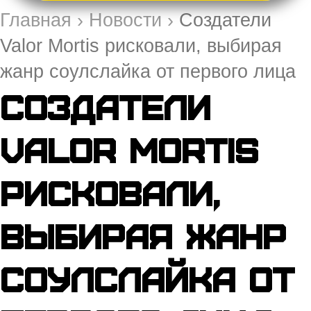
Главная
›
Новости
›
Создатели
Valor Mortis рисковали, выбирая
жанр соулслайка от первого лица
Создатели
Valor Mortis
рисковали,
выбирая жанр
соулслайка от