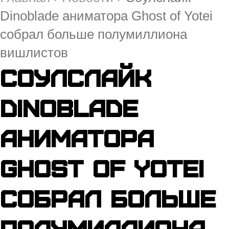
Dinoblade аниматора Ghost of Yotei
собрал больше полумиллиона
вишлистов
Cоулслайк
Dinoblade
аниматора
Ghost of Yotei
собрал больше
полумиллиона