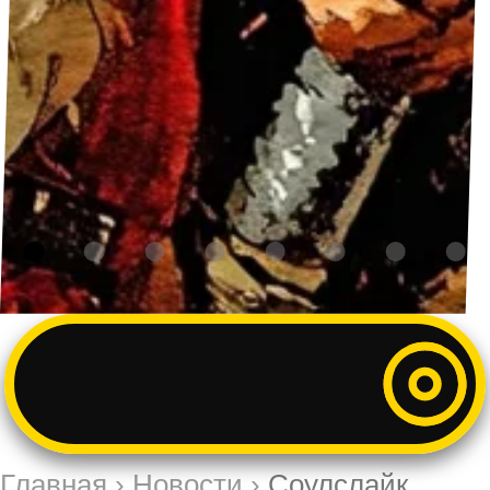
Главная
›
Новости
›
Cоулслайк