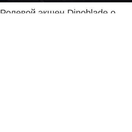
Ролевой экшен Dinoblade о
динозаврах, сражающихся на
мечах, попал в вишлисты
больше 500 тысяч раз. Об
этом рассказал аниматор
Sucker Punch Жан Нгуен (Jean
Nguyen), который работал над
Ghost of Yotei.
Релиз игры состоится 23 июля