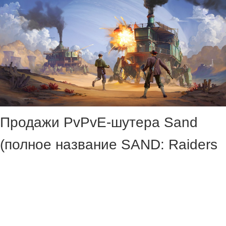
Продажи PvPvE-шутера Sand
(полное название SAND: Raiders
of Sophie) достигли 300 000
копий. Игра вышла в ранний
доступ 22 июня на PC (в России