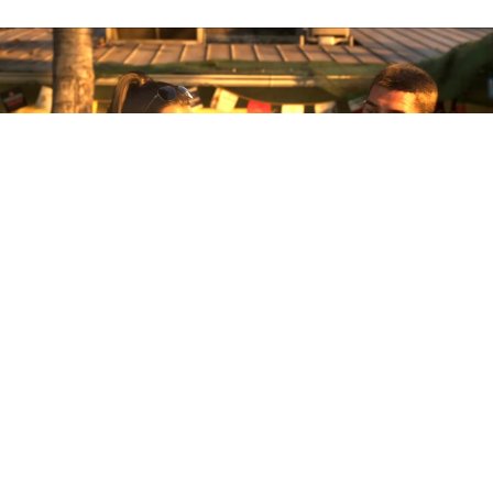
Портал Game File рассказал
о новом письме Sony
партнёрам, в котором