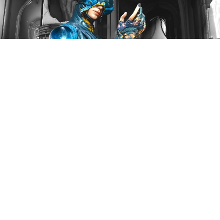
Digital Extremes представила
тизер TennoLive 2026,
грядущей трансляции в
рамках фестиваля TennoCon
2026 по миру Warframe.