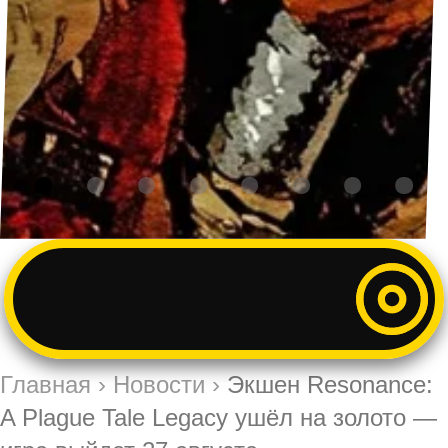
Главная
›
Новости
›
Экшен Resonance:
A Plague Tale Legacy ушёл на золото —