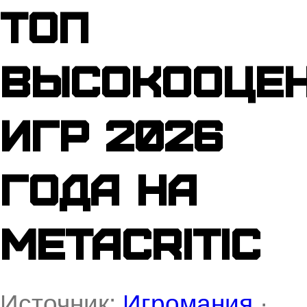
топ
высокооце
игр 2026
года на
Metacritic
Источник:
Игромания
·