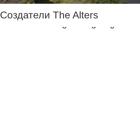
Создатели The Alters
выпустили геймплейный
трейлер дополнения Last
Variable, которое
представили в прошлом
месяце.
Геймеров ждут около 20
часов на прохождение DLC,