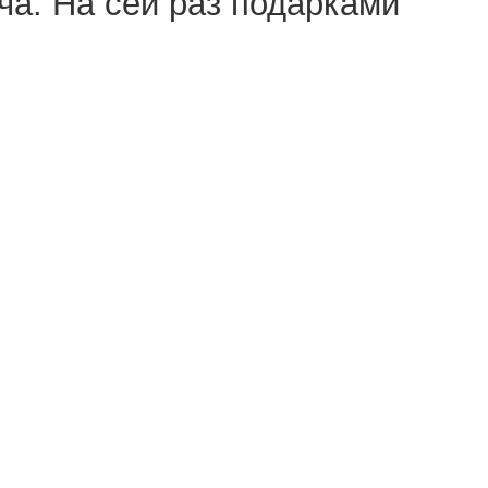
ча. На сей раз подарками
 и красочный «битемап» River
— игры нужно забрать до 18:00
года, в котором игрок следит
емлёй наедине со
осфера и необычные идеи
 нишевых игр.
 Игроки берут роль боевитых
ами можно и в кооперативном