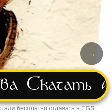
→
ва
Скачать
А
 стали бесплатно отдавать в EGS