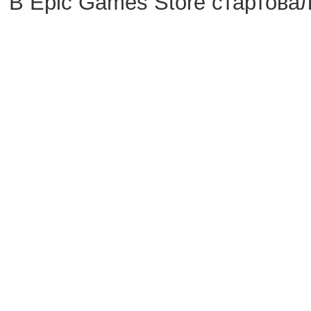
В Epic Games Store стартова
стали артхаусный квест I Hav
City Girls 2. Оба предложени
МСК 9 июля.
I Have No Mouth, and I Must 
за судьбой пятёрки персонаж
свихнувшимся искусственным
продолжают привлекать совр
River City Girls 2 — яркий пр
девушек и зачищают локации 