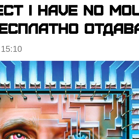
т I Have No Mou
есплатно отдав
 15:10