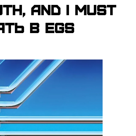
th, and I Must
ать в EGS