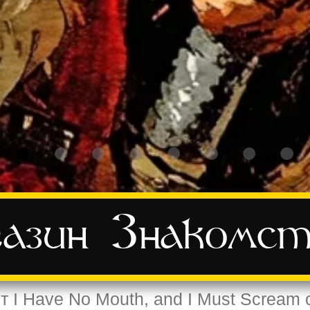
азин
Знакомст
т I Have No Mouth, and I Must Scream