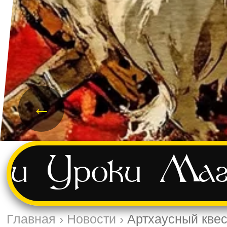
←
ти
Уроки
Маг
Главная
›
Новости
›
Артхаусный квес