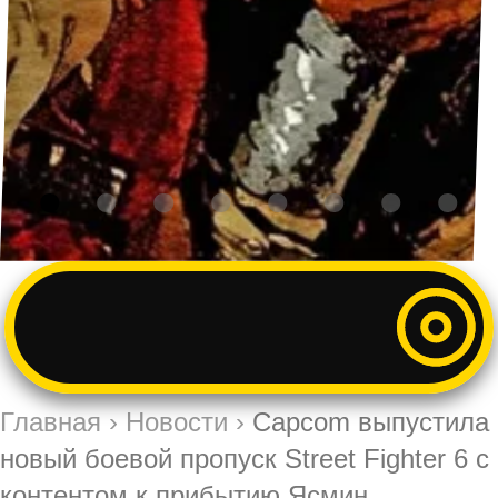
Главная
›
Новости
›
Capcom выпустила
новый боевой пропуск Street Fighter 6 с
контентом к прибытию Ясмин