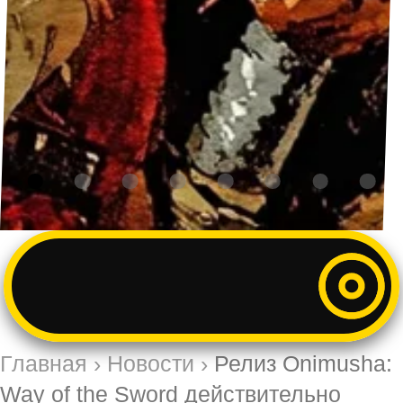
Главная
›
Новости
›
Релиз Onimusha:
Way of the Sword действительно