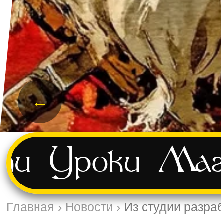
←
ти
Уроки
Маг
Главная
›
Новости
›
Из студии разра