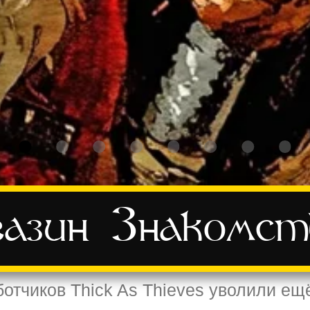
азин
Знакомст
ботчиков Thick As Thieves уволили ещ