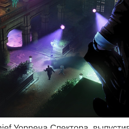
hief Уоррена Спектора, выпусти