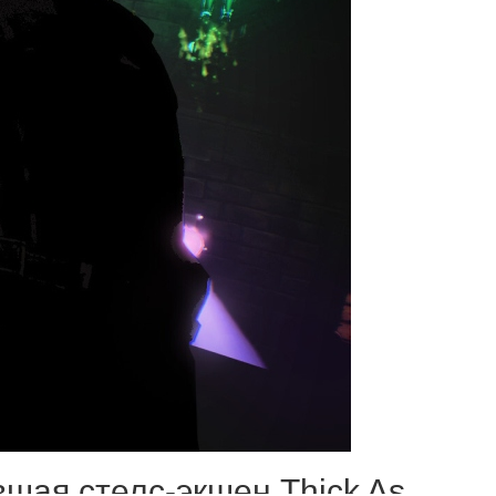
вшая стелс-экшен Thick As