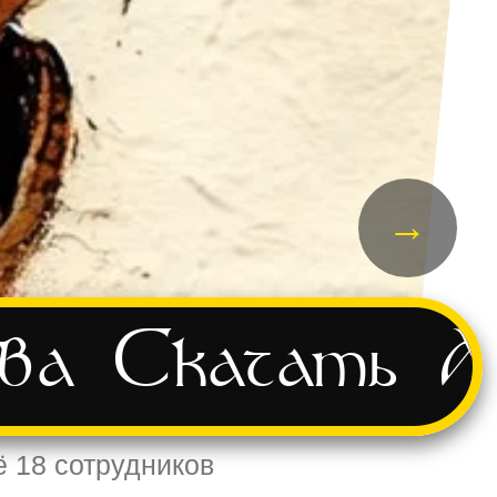
→
ва
Скачать
А
ё 18 сотрудников