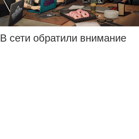
В сети обратили внимание
на всплеск интереса к Watch
Dogs 2. Хакерский боевик на
днях привлёк в Steam более
16 тысяч игроков
одновременно (16 399).
Несколько лет подряд, где-то