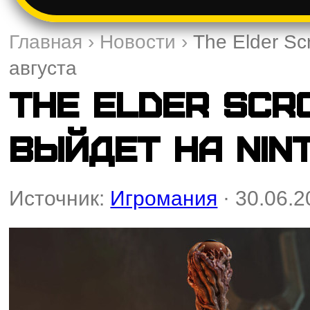
Главная
›
Новости
›
The Elder Sc
августа
The Elder Scro
выйдет на Nint
Источник:
Игромания
· 30.06.2