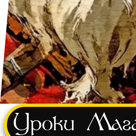
←
и
Уроки
Мага