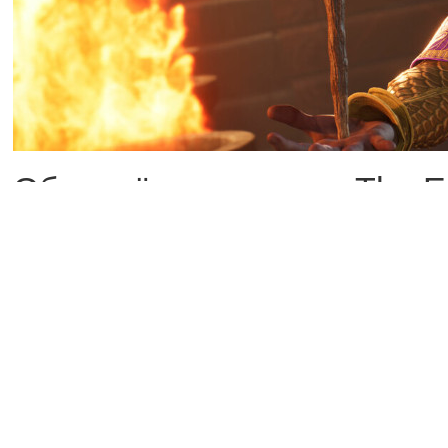
Обновлённая версия The Eld
даты выхода на Nintendo S
гибридную платформу уже 1
показывает типичного поль
Он просыпается, завтракае