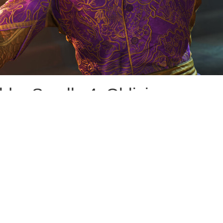
er Scrolls 4: Oblivion пол
witch 2. Ремастер знаменит
1 августа. Сам ролик полу
зователя консоли в предста
т, выходит на прогулку и н