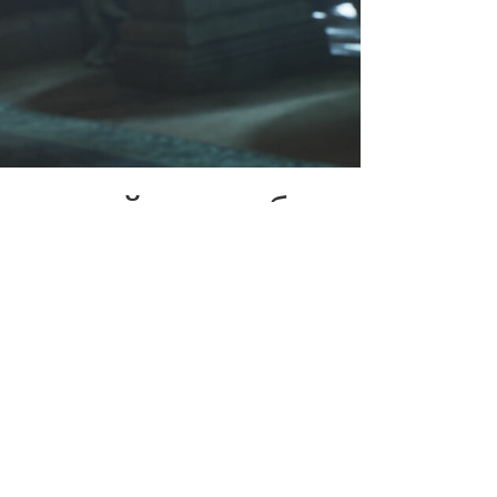
учила трейлер с объявлением
ой RPG прибудет на
чился очень креативным и
влении разработчиков.
аслаждается свежим