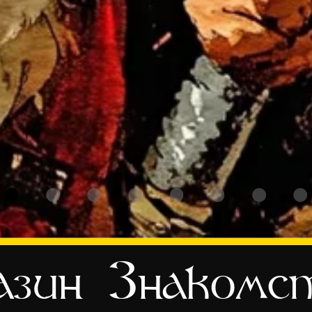
зин
Знакомс