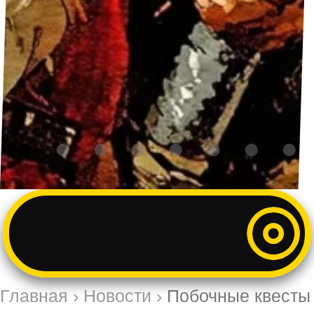
Главная
›
Новости
›
Побочные квесты