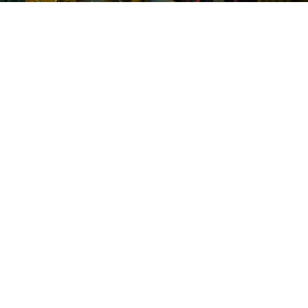
Ведущий разработчик
Cyberpunk 2 Павел Саско
рассказал о подходе CD
Projekt RED к созданию
побочных сюжетных линий.
По его словам,
второстепенные квесты
обходятся разработчикам не
дешевле основных. Он