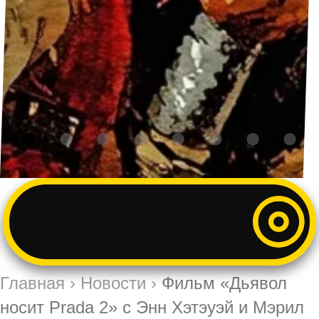
Главная
›
Новости
›
Фильм «Дьявол
носит Prada 2» с Энн Хэтэуэй и Мэрил