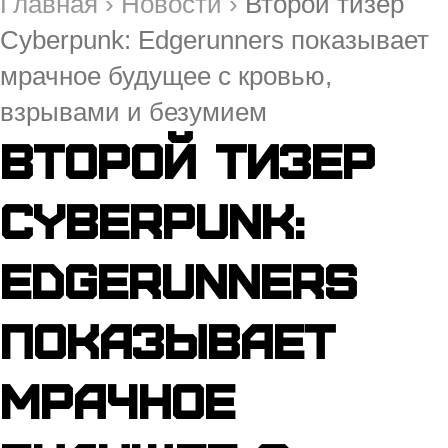
Главная
›
Новости
›
Второй тизер
Cyberpunk: Edgerunners показывает
мрачное будущее с кровью,
взрывами и безумием
Второй тизер
Cyberpunk:
Edgerunners
показывает
мрачное