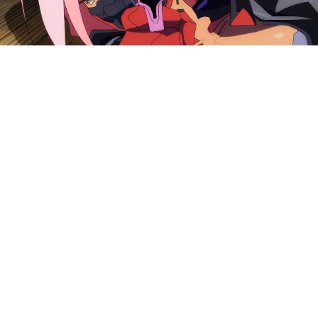
Netflix опубликовал второй
тизер мультсериала
Cyberpunk: Edgerunners,
основанного на вселенной
настолки и видеоигры
Cyberpunk 2077.