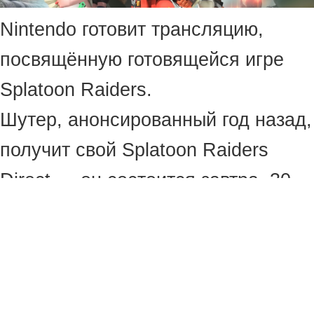
Nintendo готовит трансляцию,
посвящённую готовящейся игре
Splatoon Raiders.
Шутер, анонсированный год назад,
получит свой Splatoon Raiders
Direct — он состоится завтра, 30
июня, в 17:00 МСК.
Компания раскроет новые детали
и покажет свежий геймплей
Splatoon Raiders. Самое время,