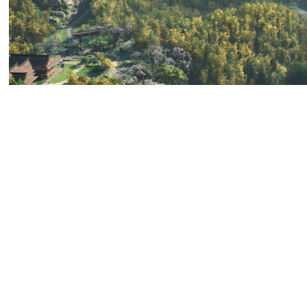
Ubisoft Barcelona планирует
за свои права.
Сотрудники объявили забаст
сохранила рабочие места д
реализовала план по повыш