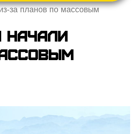
 из-за планов по массовым
a начали
массовым