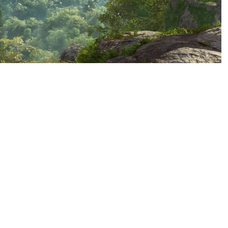
ко работники стали бороться
 Они хотят, чтобы Ubisoft
ращений на ближайшие годы,
равила, которые касаются