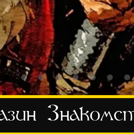
азин
Знакомс