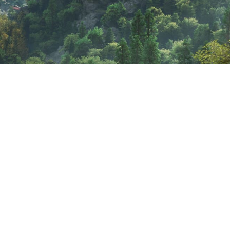
 сократить 51 человека, одна
овку и выдвинули требования.
ля людей, отказалась от сок
ению зарплат и соблюдала п