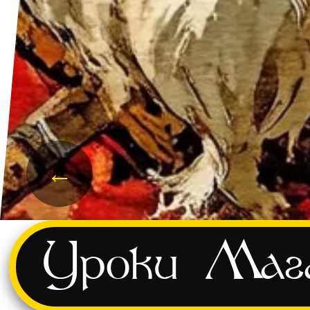
←
и
Уроки
Маг