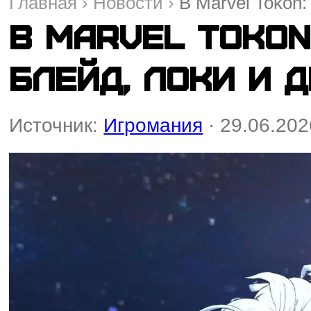
Главная
›
Новости
›
В Marvel Tokon:
В Marvel Tokon
Блейд, Локи и 
Источник:
Игромания
· 29.06.202