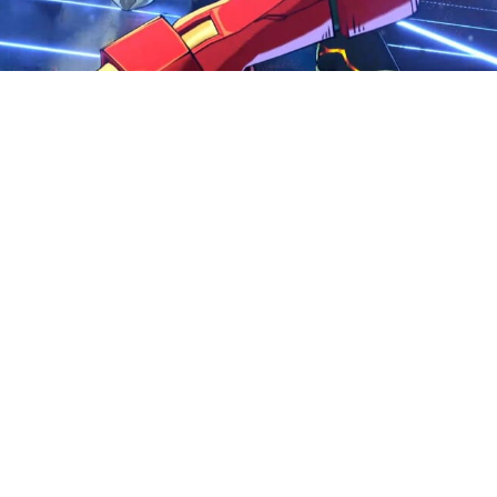
Fighting Souls объявили, что 
 Они также представили после
 Блейд (в ближайшей бете буд
почитает агрессивный стиль 
льзует в сражениях иллюзии и
ранаты, мечи и способности, 