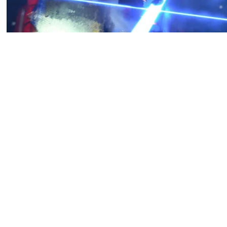
Разработчики Marvel Tokon: 
24 по 26 июля на PC и PS5.
доступны на релизе.
Список персонажей пополнят
Локи и Дедпул. Первый пред
разного оружия, второй испо
ход огнестрельное оружие, г