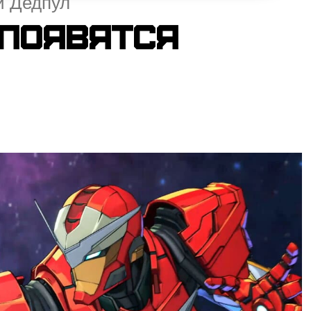
 и Дедпул
 появятся