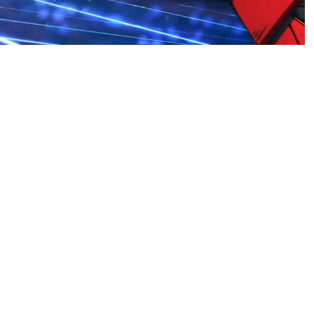
открытый бета-тест пройдёт с
дних бойцов, которые будут
ет доступен только он),
боя с использованием
 обман, а третий пускает в
которые наносят урон и ему