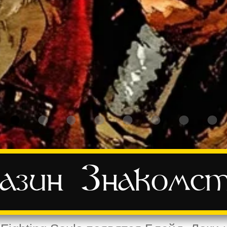
азин
Знакомс