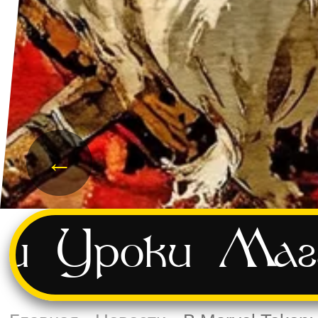
←
ти
Уроки
Маг