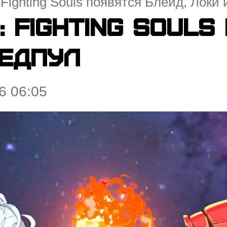
 Fighting Souls появятся Блейд, Локи
: Fighting Souls
Дедпул
6 06:05