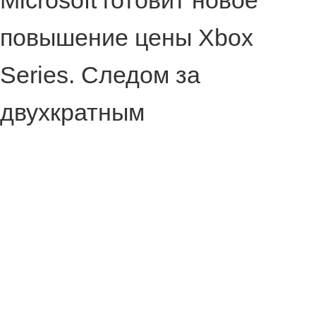
Microsoft готовит новое
повышение цены Xbox
Series. Следом за
двухкратным
подорожанием в прошлом
году (сначала в мае, потом
в октябре только в США)
стоимость консолей вновь
увеличится с 1 августа.