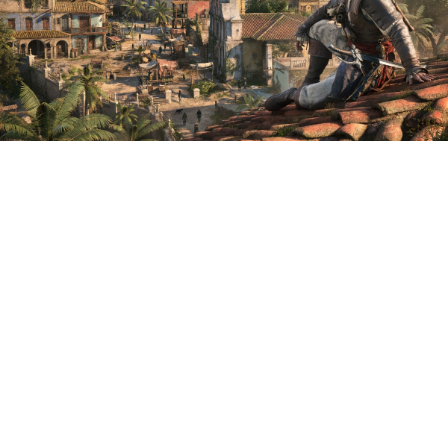
В сети появился новый
ролик Assassinʼs Creed Black
Flag Resynced,
показывающий геймплей в
одном из ключевых уголков
Карибского моря. Речь о