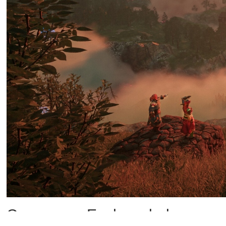
Создатели Enshrouded назвали