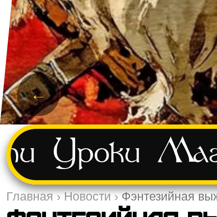
←
ти
Уроки
Маг
Главная
›
Новости
›
Фэнтезийная выж