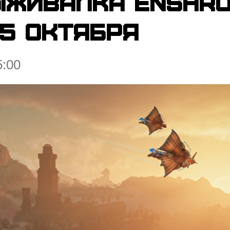
ыживалка Enshro
15 октября
5:00