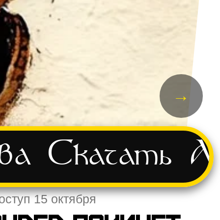
→
ва
Скачать
А
оступ 15 октября