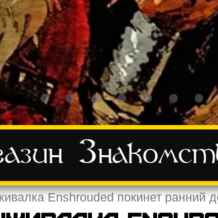
азин
Знакомст
ивалка Enshrouded покинет ранний д