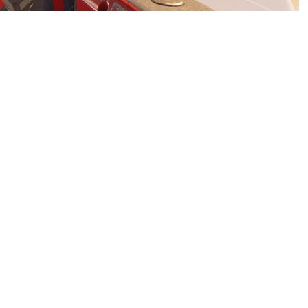
ска арена-шутера выпустили
 Правда, геймеры не особо
м онлайне чуть выше 2,7
te и хвалят за схожесть с
ользователи жалуются на