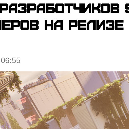
разработчиков S
еров на релизе
 06:55