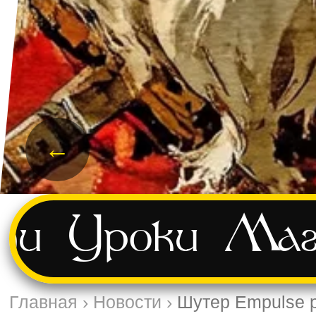
←
ти
Уроки
Маг
Главная
›
Новости
›
Шутер Empulse р