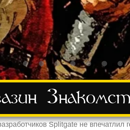
азин
Знакомст
азработчиков Splitgate не впечатлил 