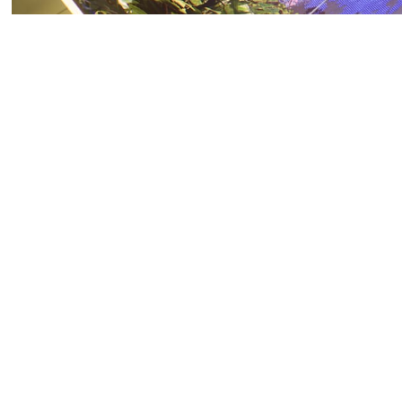
Разработчики Splitgate после
следующую игру — стрелялку 
впечатлились тем, что увидел
Сейчас у Empulse «смешанные
тысяч. Её называют «шагом вп
Titanfall. Также отмечают ди
однообразие и недостаток кон