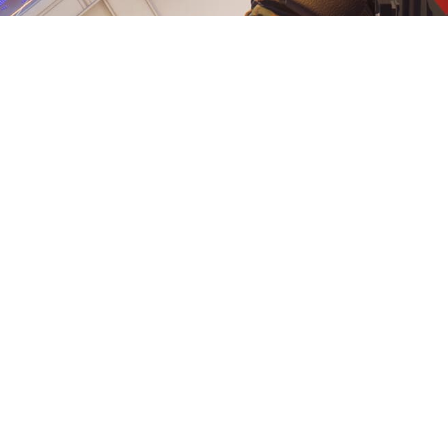
 неудачного старта и перезапу
с паркуром и мехами Empulse.
и на старте раннего доступа.
» отзывы в Steam при пиково
ерёд» по сравнению со Splitga
намичный геймплей. При этом п
тента.