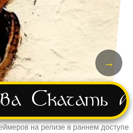
→
ва
Скачать
А
геймеров на релизе в раннем доступе