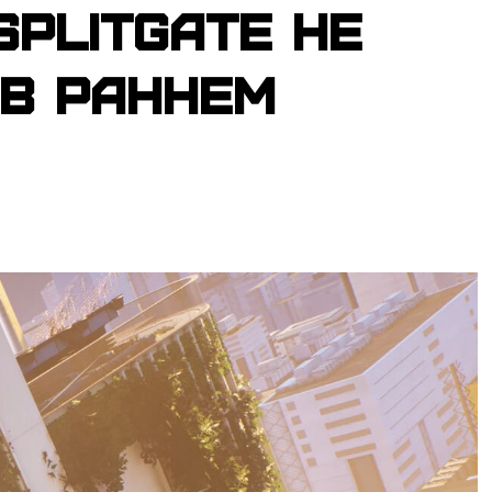
plitgate не
 в раннем