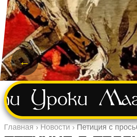
←
ти
Уроки
Маг
Главная
›
Новости
›
Петиция с прось