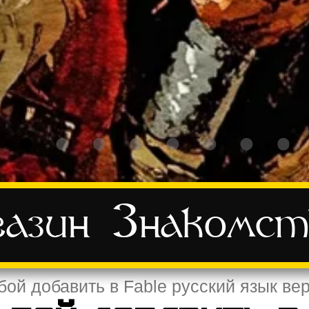
азин
Знакомст
бой добавить в Fable русский язык вер