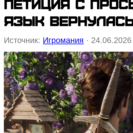
Петиция с прос
язык вернулась
Источник:
Игромания
· 24.06.2026