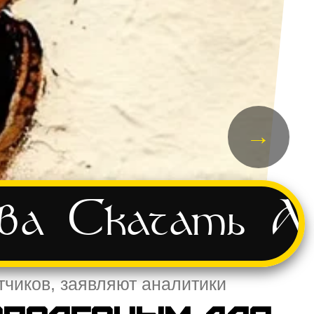
→
ва
Скачать
А
тчиков, заявляют аналитики