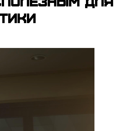
сполезным для
итики