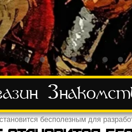
азин
Знакомст
 становится бесполезным для разрабо