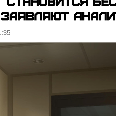
t становится бе
 заявляют анал
1:35