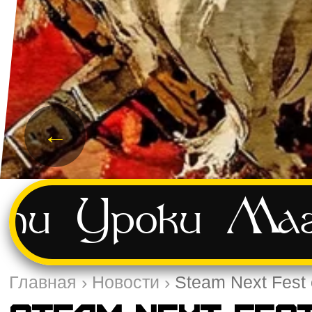
←
ти
Уроки
Маг
Главная
›
Новости
›
Steam Next Fest