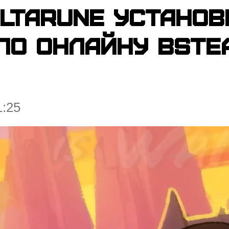
ltarune установ
по онлайну вSte
1:25