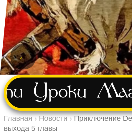
←
сти
Уроки
Маг
Главная
›
Новости
›
Приключение Del
выхода 5 главы