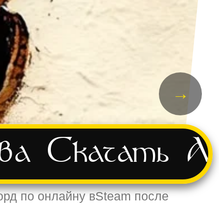
→
ва
Скачать
А
орд по онлайну вSteam после