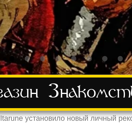
азин
Знакомст
tarune установило новый личный рек