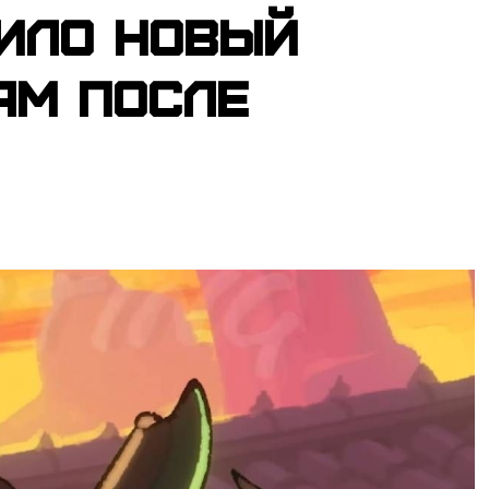
ило новый
am после