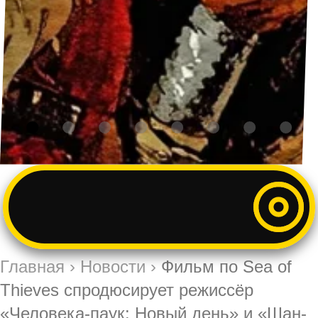
Главная
›
Новости
›
Фильм по Sea of
Thieves спродюсирует режиссёр
«Человека-паук: Новый день» и «Шан-