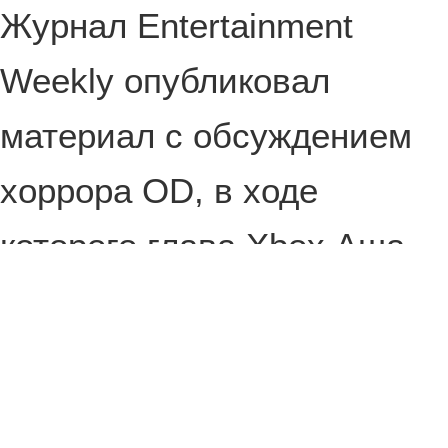
Журнал Entertainment
Weekly опубликовал
материал с обсуждением
хоррора OD, в ходе
которого глава Xbox Аша
Шарма сделала смелое
заявление, а Хидео
Кодзима немного