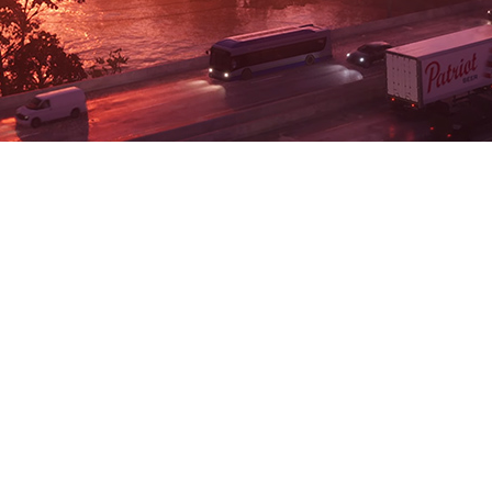
я слух о том, что Grand Theft
ублей) в зависимости от верс