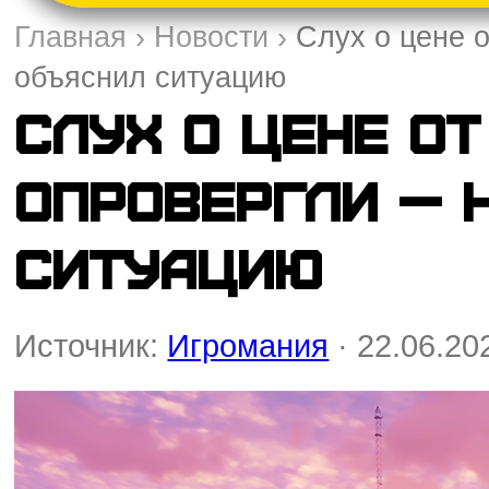
Главная
›
Новости
›
Слух о цене 
объяснил ситуацию
Слух о цене от
опровергли — 
ситуацию
Источник:
Игромания
· 22.06.20