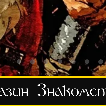
азин
Знакомс