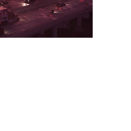
 Auto VI будет стоить от 90
ий. Инсайдер billbil_kun