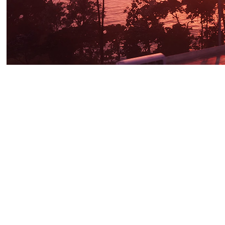
Накануне в соцсетях появилс
до 200 евро (7500 — 16800 р
опроверг эту информацию.