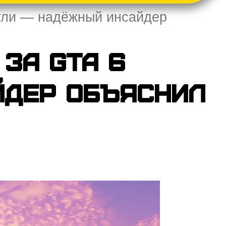
ргли — надёжный инсайдер
 за GTA 6
йдер объяснил