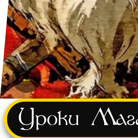
←
и
Уроки
Маг