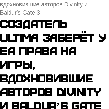
вдохновившие авторов Divinity и
Baldurʼs Gate 3
Создатель
Ultima заберёт у
EA права на
игры,
вдохновившие
авторов Divinity
и Baldurʼs Gate