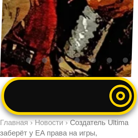
Главная
›
Новости
›
Создатель Ultima
заберёт у EA права на игры,