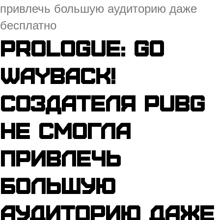
привлечь большую аудиторию даже
бесплатно
Prologue: Go
Wayback!
создателя PUBG
не смогла
привлечь
большую
аудиторию даже