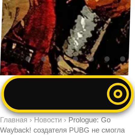
Главная
›
Новости
›
Prologue: Go
Wayback! создателя PUBG не смогла