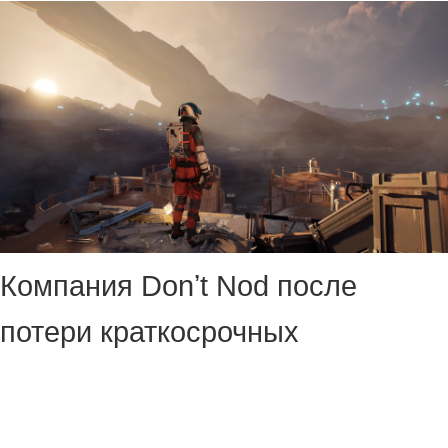
Компания Donʼt Nod после
потери краткосрочных
инвестиций со стороны Tencent
ищет новые источники