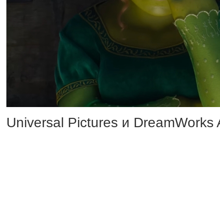
Universal Pictures и DreamWorks
мультфильма «Шрэк 5». В ролике
полюбившихся персонажей.
Кое-кому из них (не будем указы
в путешествие. Так что герои б