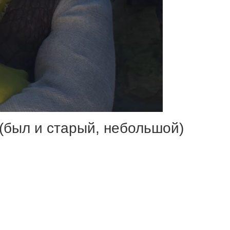
 (был и старый, небольшой)
: Шрэка и Фиону, Осла и других
льчака) не терпится отправиться
е и ещё быстрее попадают в