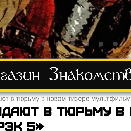
газин
Знакомст
ают в тюрьму в новом тизере мультфильм
адают в тюрьму в
рэк 5»