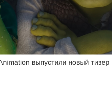
 Animation выпустили новый тизер
 показали наших старых знакомых
вать пальцем на этого певца-весе
ыстро оказываются в новом город