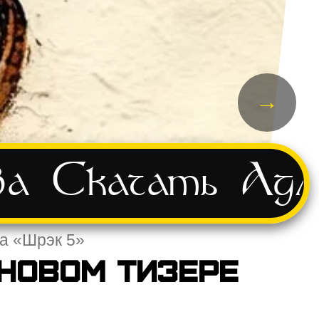
→
ва
Скачать
Адм
а «Шрэк 5»
 новом тизере