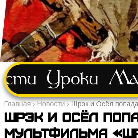
←
ости
Уроки
Ма
Главная
›
Новости
›
Шрэк и Осёл попад
Шрэк и Осёл поп
мультфильма «Ш