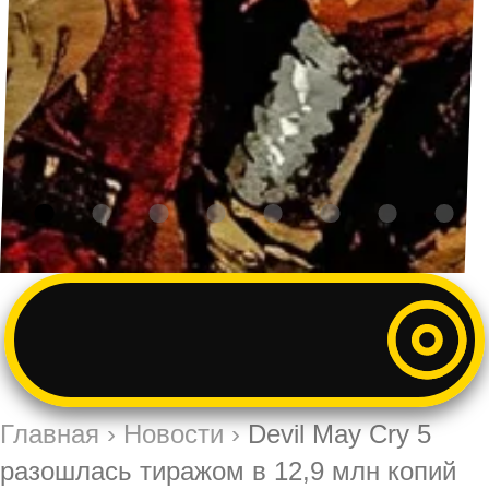
Главная
›
Новости
›
Devil May Cry 5
разошлась тиражом в 12,9 млн копий