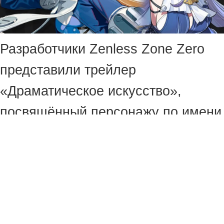
Разработчики Zenless Zone Zero
представили трейлер
«Драматическое искусство»,
посвящённый персонажу по имени
Велина. Это лимитированный
агент S-ранга специализации
«Аномалия» новой стихии ветра.
В ролике банбу Розкелифера
ставят пьесу, посвящённую