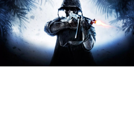
Глава студии Treyarch, наиболее
известной по серии Call of Duty:
Black Ops и World at War, покидает
компанию.
Марк Гордон, посвятивший