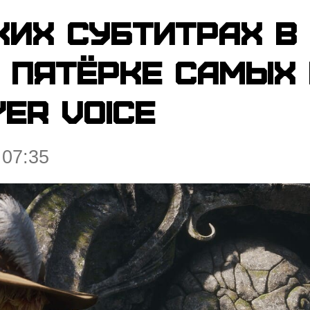
ких субтитрах в
 пятёрке самых
er Voice
 07:35