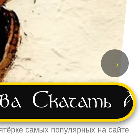
→
ва
Скачать
А
пятёрке самых популярных на сайте