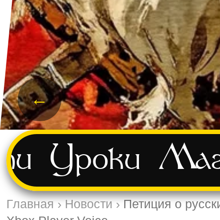
←
ти
Уроки
Маг
Главная
›
Новости
›
Петиция о русск