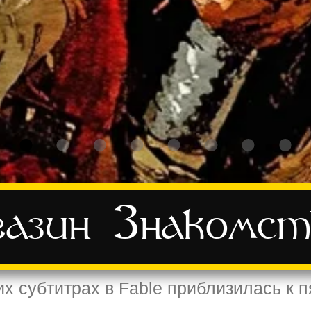
азин
Знакомст
их субтитрах в Fable приблизилась к 