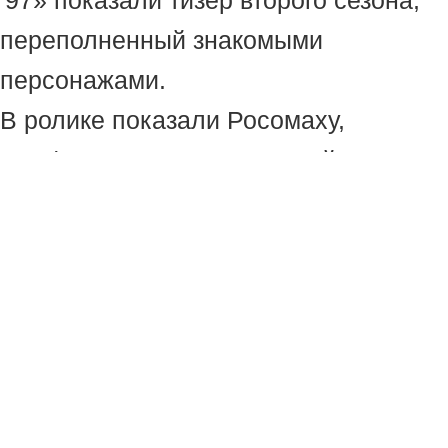
'97» показали тизер второго сезона,
переполненный знакомыми
персонажами.
В ролике показали Росомаху,
Профессора Икс, Джин Грей,
Циклопа и многих других. Также в
нём появился главный антагонист
сезона — Апокалипсис. Команде,
разбросанной во времени, придётся
собраться, чтобы противостоять
мировой угрозе. Старт второго сезона
запланирован на 1 июля.