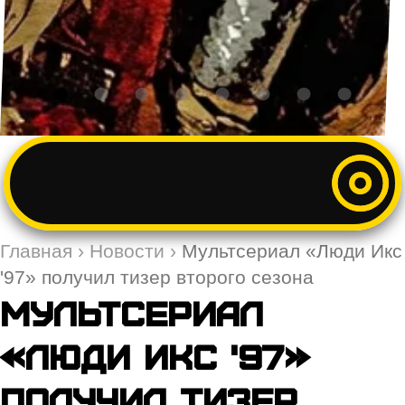
Главная
›
Новости
›
Мультсериал «Люди Икс
'97» получил тизер второго сезона
Мультсериал
«Люди Икс '97»
получил тизер