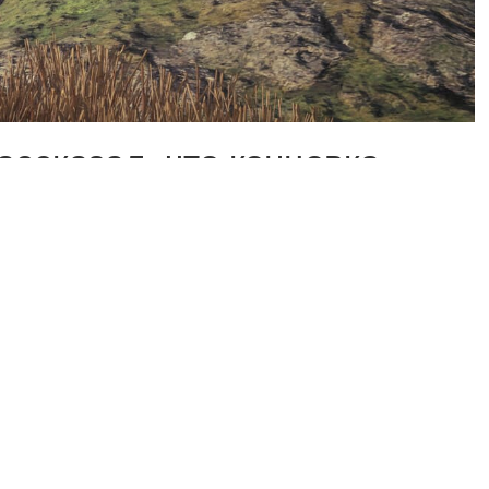
ассказал, что концовка
й.
акончится эта история, но у
 Так что у нас было
, — сказал Хамагути.