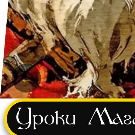
←
и
Уроки
Маг