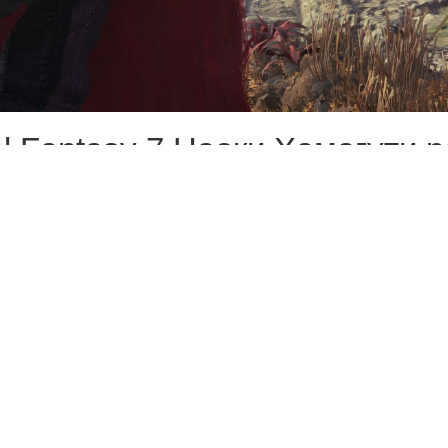
l Fantasy 7 Наоки Хамагути р
мого начала и он уверен в не
рыть подробности того, чем з
ие о том, каким будет финал.
 самого начала разработки»