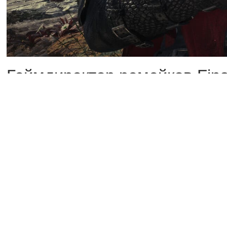
Геймдиректор ремейков Fina
трилогии была известна с са
«Разумеется, я не могу раск
нас было некое представлен
определенное направление с