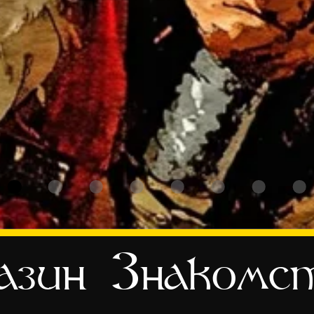
азин
Знакомс