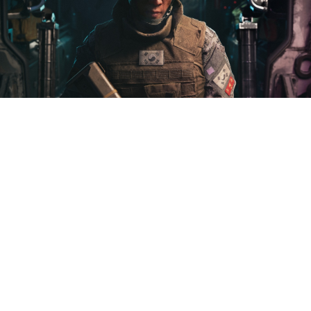
Шутер Call of Duty: Modern
Warfare 4 выйдет 23 октября
на PS5, Xbox Series, Switch 2
и PC. Но ранний доступ к
сюжетной кампании стартует
за неделю до этого, 16