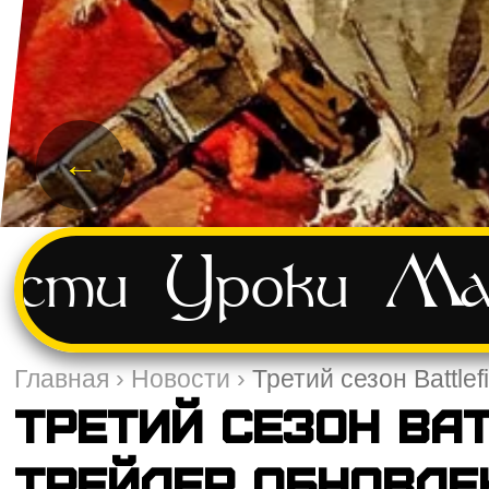
←
ости
Уроки
Ма
Главная
›
Новости
›
Третий сезон Battle
Третий сезон Ba
трейлер обновле