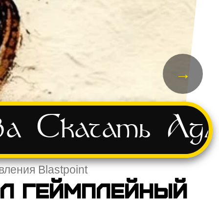
→
ва
Скачать
Адм
вления Blastpoint
ил геймплейный