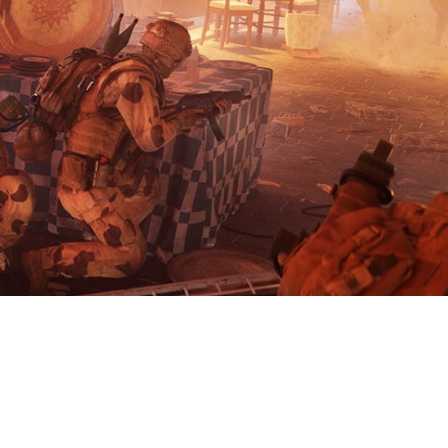
вили геймплейный трейлер Blastpoi