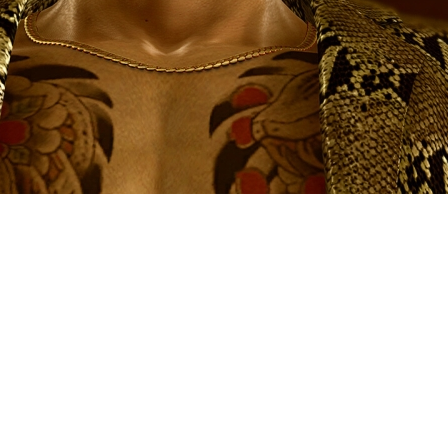
спродажу игр студии Ryu Ga
идками до 75% здесь можно п