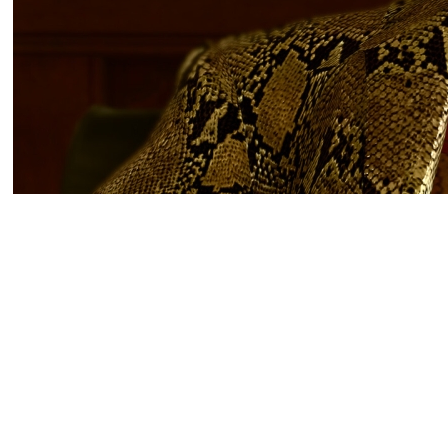
SEGA запустила в Steam ра
недель, до 18 июня, со ск
России) в том числе: