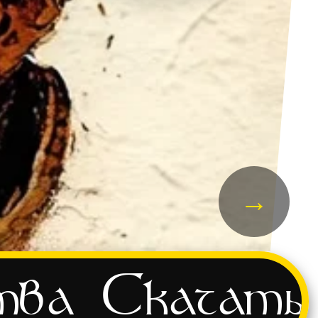
→
тва
Скачать