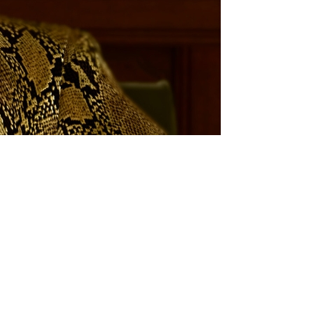
 Gotoku. В течение двух
риобрести (увы, не в