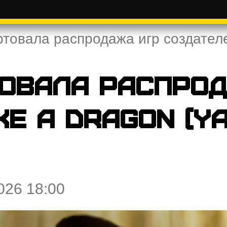
товала распродажа игр создателе
товала распро
ke a Dragon (Y
026 18:00