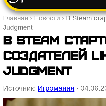
Главная
›
Новости
›
В Steam стар
Judgment
В Steam стар
создателей Li
Judgment
Источник:
Игромания
· 04.06.2