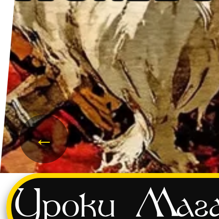
←
Уроки
Мага