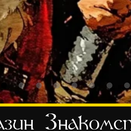
зин
Знакомс